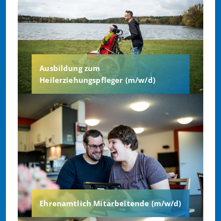
FREIWILLIGENDIENSTLEISTUNDE
REGNITZ-WERKSTÄTTEN
SCHULE UND TAGESSTÄTTE
Ausbildung zum
VERWALTUNG
Heilerziehungspfleger (m/w/d)
WOHNEN
Ehrenamtlich Mitarbeitende (m/w/d)