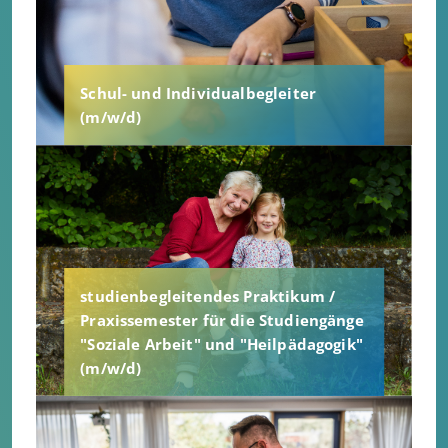
Schul- und Individualbegleiter
(m/w/d)
studienbegleitendes Praktikum /
Praxissemester für die Studiengänge
"Soziale Arbeit" und "Heilpädagogik"
(m/w/d)